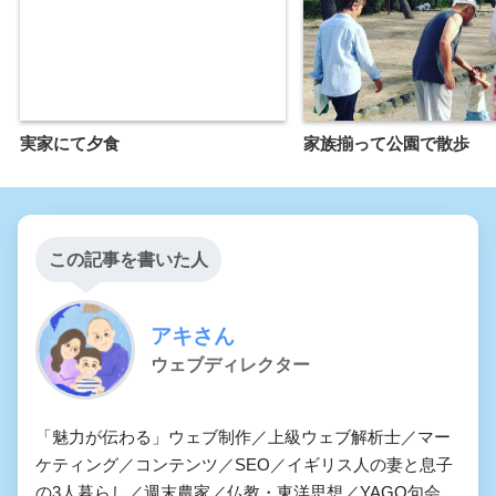
実家にて夕食
家族揃って公園で散歩
この記事を書いた人
アキさん
ウェブディレクター
「魅力が伝わる」ウェブ制作／上級ウェブ解析士／マー
ケティング／コンテンツ／SEO／イギリス人の妻と息子
の3人暮らし／週末農家／仏教・東洋思想／YAGO句会