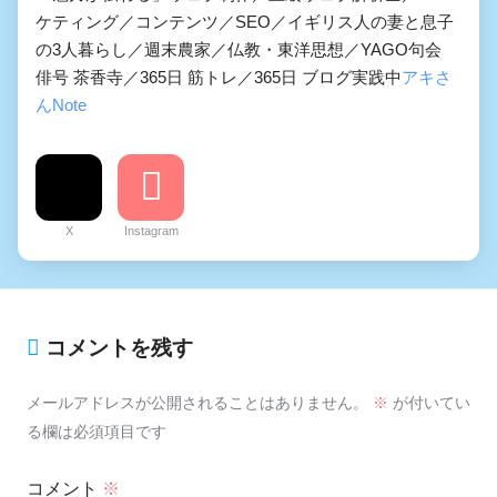
ケティング／コンテンツ／SEO／イギリス人の妻と息子
の3人暮らし／週末農家／仏教・東洋思想／YAGO句会
俳号 茶香寺／365日 筋トレ／365日 ブログ実践中
アキさ
んNote
X
Instagram
コメントを残す
メールアドレスが公開されることはありません。
※
が付いてい
る欄は必須項目です
コメント
※