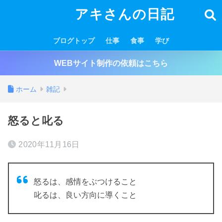
アキさんの日記
ブログトップ
仕事
食事
学び
WEBサイト制作の依頼はこちら
ホーム
雑記
怒ると叱る
2020年11月16日
怒るは、感情をぶつけること
叱るは、良い方向に導くこと