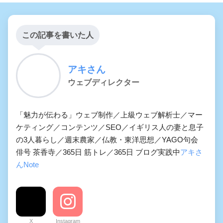
この記事を書いた人
アキさん
ウェブディレクター
「魅力が伝わる」ウェブ制作／上級ウェブ解析士／マー
ケティング／コンテンツ／SEO／イギリス人の妻と息子
の3人暮らし／週末農家／仏教・東洋思想／YAGO句会
俳号 茶香寺／365日 筋トレ／365日 ブログ実践中
アキさ
んNote
X
Instagram