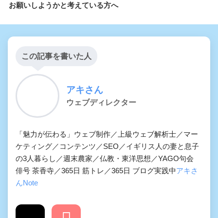
お願いしようかと考えている方へ
この記事を書いた人
アキさん
ウェブディレクター
「魅力が伝わる」ウェブ制作／上級ウェブ解析士／マー
ケティング／コンテンツ／SEO／イギリス人の妻と息子
の3人暮らし／週末農家／仏教・東洋思想／YAGO句会
俳号 茶香寺／365日 筋トレ／365日 ブログ実践中
アキさ
んNote