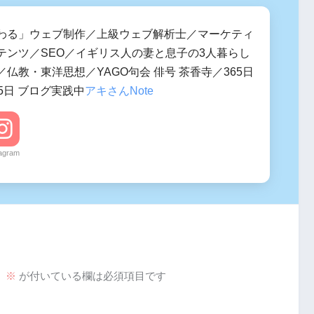
わる」ウェブ制作／上級ウェブ解析士／マーケティ
テンツ／SEO／イギリス人の妻と息子の3人暮らし
仏教・東洋思想／YAGO句会 俳号 茶香寺／365日
5日 ブログ実践中
アキさんNote
tagram
。
※
が付いている欄は必須項目です