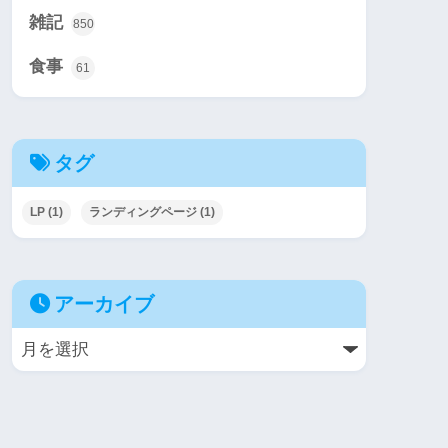
雑記
850
食事
61
タグ
LP
(1)
ランディングページ
(1)
アーカイブ