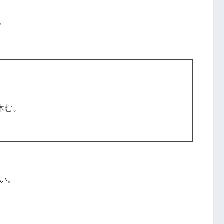
。
休む。
い。