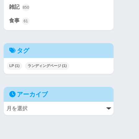
雑記
850
食事
61
タグ
LP
(1)
ランディングページ
(1)
アーカイブ