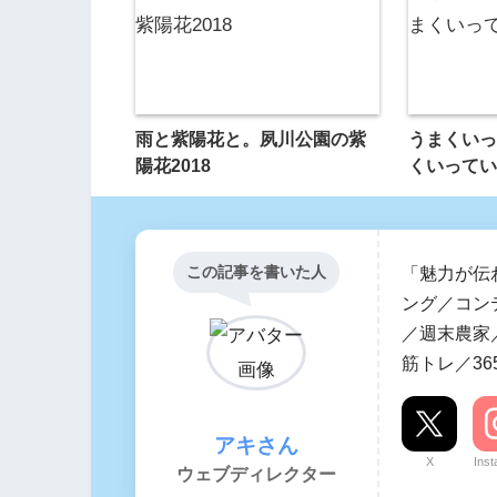
雨と紫陽花と。夙川公園の紫
うまくいっ
陽花2018
くいってい
この記事を書いた人
「魅力が伝
ング／コン
／週末農家／
筋トレ／36
アキさん
X
Ins
ウェブディレクター