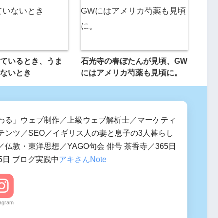
ているとき、うま
石光寺の春ぼたんが見頃、GW
ないとき
にはアメリカ芍薬も見頃に。
わる」ウェブ制作／上級ウェブ解析士／マーケティ
テンツ／SEO／イギリス人の妻と息子の3人暮らし
仏教・東洋思想／YAGO句会 俳号 茶香寺／365日
5日 ブログ実践中
アキさんNote
tagram