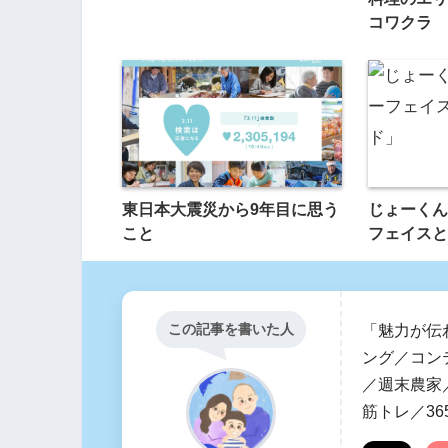
コワクラ
東日本大震災から9年目に思う
じょーくん
こと
フェイスと
この記事を書いた人
「魅力が伝
ング／コン
／週末農家／
筋トレ／36