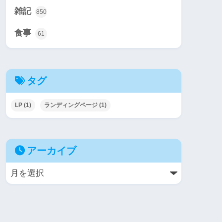
雑記
850
食事
61
タグ
LP
(1)
ランディングページ
(1)
アーカイブ