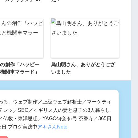
の創作「ハッピー
鳥山明さん、ありがとうござ
機関車マラード」
いました
わる」ウェブ制作／上級ウェブ解析士／マーケティ
テンツ／SEO／イギリス人の妻と息子の3人暮らし
仏教・東洋思想／YAGO句会 俳号 茶香寺／365日
5日 ブログ実践中
アキさんNote