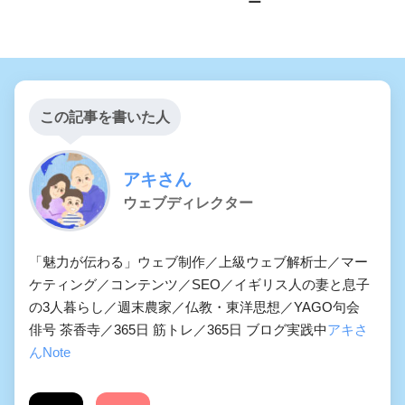
ー
この記事を書いた人
アキさん
ウェブディレクター
「魅力が伝わる」ウェブ制作／上級ウェブ解析士／マー
ケティング／コンテンツ／SEO／イギリス人の妻と息子
の3人暮らし／週末農家／仏教・東洋思想／YAGO句会
俳号 茶香寺／365日 筋トレ／365日 ブログ実践中
アキさ
んNote