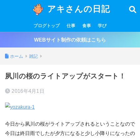
アキさんの日記
ブログトップ
仕事
食事
学び
WEBサイト制作の依頼はこちら
ホーム
雑記
夙川の桜のライトアップがスタート！
2016年4月1日
今日から夙川の桜がライトアップされるということなので
今日は終日雨でしたが夕方になると少し小降りになったの