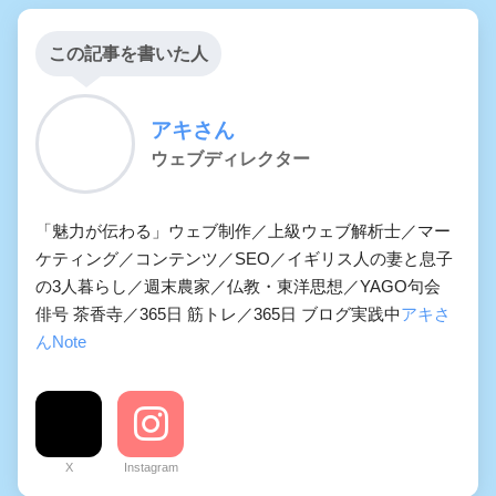
この記事を書いた人
アキさん
ウェブディレクター
「魅力が伝わる」ウェブ制作／上級ウェブ解析士／マー
ケティング／コンテンツ／SEO／イギリス人の妻と息子
の3人暮らし／週末農家／仏教・東洋思想／YAGO句会
俳号 茶香寺／365日 筋トレ／365日 ブログ実践中
アキさ
んNote
X
Instagram