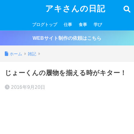
アキさんの日記
ブログトップ
仕事
食事
学び
WEBサイト制作の依頼はこちら
ホーム
雑記
じょーくんの履物を揃える時がキター！
2016年9月20日