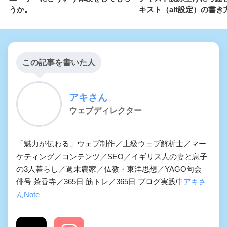
うか。
キスト（alt設定）の書き
この記事を書いた人
アキさん
ウェブディレクター
「魅力が伝わる」ウェブ制作／上級ウェブ解析士／マー
ケティング／コンテンツ／SEO／イギリス人の妻と息子
の3人暮らし／週末農家／仏教・東洋思想／YAGO句会
俳号 茶香寺／365日 筋トレ／365日 ブログ実践中
アキさ
んNote