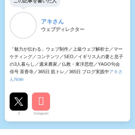
この記事を書いた人
アキさん
ウェブディレクター
「魅力が伝わる」ウェブ制作／上級ウェブ解析士／マー
ケティング／コンテンツ／SEO／イギリス人の妻と息子
の3人暮らし／週末農家／仏教・東洋思想／YAGO句会
俳号 茶香寺／365日 筋トレ／365日 ブログ実践中
アキさ
んNote
X
Instagram