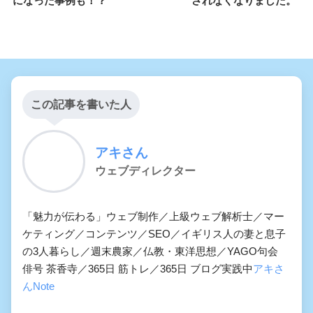
になった事例も！？
されなくなりました。
この記事を書いた人
アキさん
ウェブディレクター
「魅力が伝わる」ウェブ制作／上級ウェブ解析士／マー
ケティング／コンテンツ／SEO／イギリス人の妻と息子
の3人暮らし／週末農家／仏教・東洋思想／YAGO句会
俳号 茶香寺／365日 筋トレ／365日 ブログ実践中
アキさ
んNote