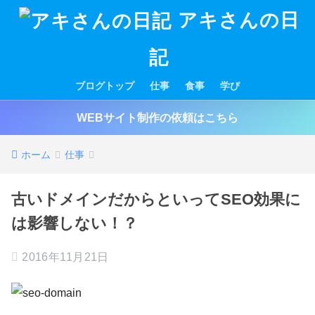
アキさんの日
記
ブログトップ
仕事
食事
学び
WEBサイト制作の依頼はこちら
ホーム
仕事
古いドメインだからといってSEO効果に
は影響しない！？
2016年11月21日