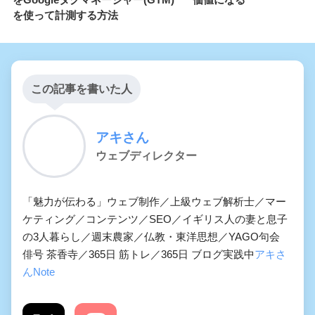
を使って計測する方法
この記事を書いた人
アキさん
ウェブディレクター
「魅力が伝わる」ウェブ制作／上級ウェブ解析士／マー
ケティング／コンテンツ／SEO／イギリス人の妻と息子
の3人暮らし／週末農家／仏教・東洋思想／YAGO句会
俳号 茶香寺／365日 筋トレ／365日 ブログ実践中
アキさ
んNote