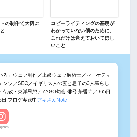
トの制作で大切に
コピーライティングの基礎が
と
わかっていない僕のために、
これだけは覚えておいてほし
いこと
わる」ウェブ制作／上級ウェブ解析士／マーケティ
テンツ／SEO／イギリス人の妻と息子の3人暮らし
仏教・東洋思想／YAGO句会 俳号 茶香寺／365日
5日 ブログ実践中
アキさんNote
tagram