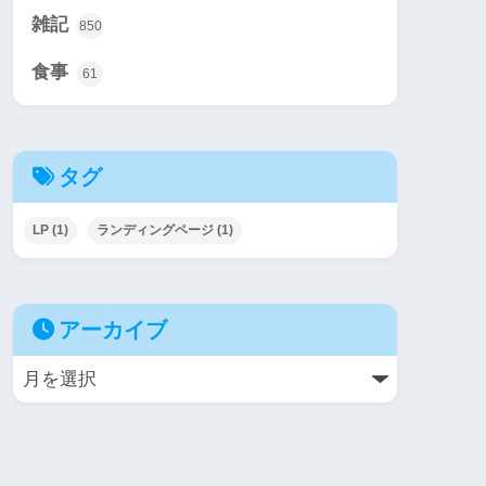
雑記
850
食事
61
タグ
LP
(1)
ランディングページ
(1)
アーカイブ