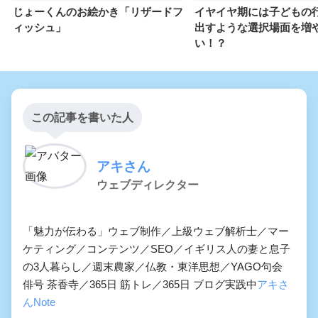
じょーくんのお絵かき「リザードフ
イヤイヤ期には子どもの
ィッシュ」
出すような選択場面を増
い！？
この記事を書いた人
アキさん
ウェブディレクター
「魅力が伝わる」ウェブ制作／上級ウェブ解析士／マー
ケティング／コンテンツ／SEO／イギリス人の妻と息子
の3人暮らし／週末農家／仏教・東洋思想／YAGO句会
俳号 茶香寺／365日 筋トレ／365日 ブログ実践中
アキさ
んNote