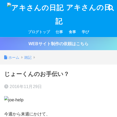
アキさんの日
記
ブログトップ
仕事
食事
学び
WEBサイト制作の依頼はこちら
ホーム
雑記
じょーくんのお手伝い？
2016年11月29日
今週から来週にかけて、