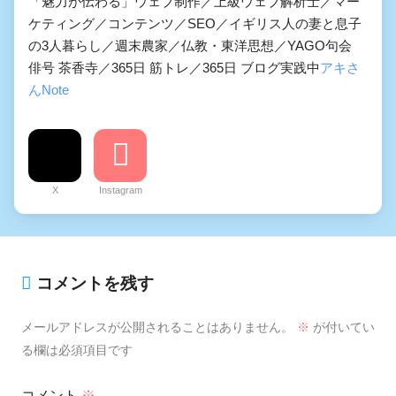
「魅力が伝わる」ウェブ制作／上級ウェブ解析士／マー
ケティング／コンテンツ／SEO／イギリス人の妻と息子
の3人暮らし／週末農家／仏教・東洋思想／YAGO句会
俳号 茶香寺／365日 筋トレ／365日 ブログ実践中
アキさ
んNote
X
Instagram
コメントを残す
メールアドレスが公開されることはありません。
※
が付いてい
る欄は必須項目です
コメント
※