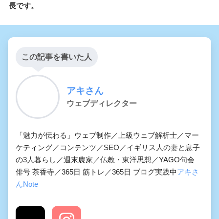
長です。
この記事を書いた人
アキさん
ウェブディレクター
「魅力が伝わる」ウェブ制作／上級ウェブ解析士／マー
ケティング／コンテンツ／SEO／イギリス人の妻と息子
の3人暮らし／週末農家／仏教・東洋思想／YAGO句会
俳号 茶香寺／365日 筋トレ／365日 ブログ実践中
アキさ
んNote