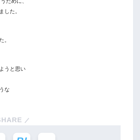
らうために、
ました。
た。
ようと思い
うな
SHARE