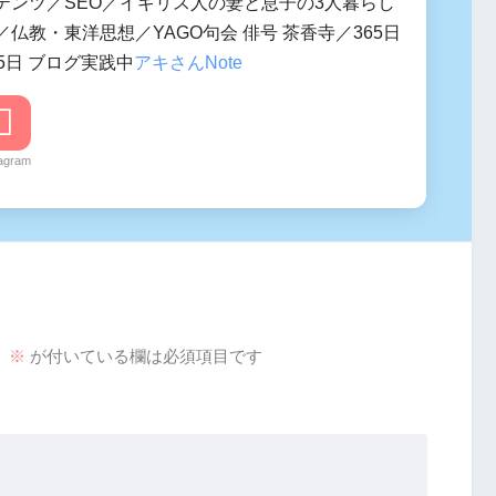
テンツ／SEO／イギリス人の妻と息子の3人暮らし
仏教・東洋思想／YAGO句会 俳号 茶香寺／365日
5日 ブログ実践中
アキさんNote
tagram
。
※
が付いている欄は必須項目です