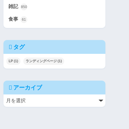
雑記
850
食事
61
タグ
LP
(1)
ランディングページ
(1)
アーカイブ