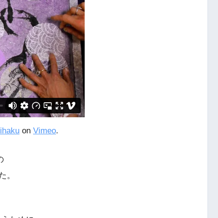
ihaku
on
Vimeo
.
の
た。