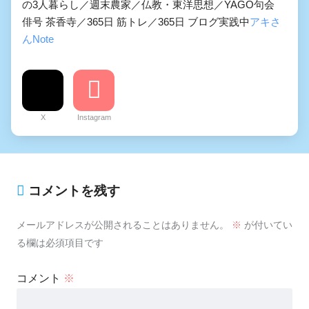
の3人暮らし／週末農家／仏教・東洋思想／YAGO句会
俳号 茶香寺／365日 筋トレ／365日 ブログ実践中
アキさ
んNote
X
Instagram
コメントを残す
メールアドレスが公開されることはありません。
※
が付いてい
る欄は必須項目です
コメント
※