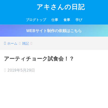
アキさんの日記
ブログトップ
仕事
食事
学び
WEBサイト制作の依頼はこちら
ホーム
雑記
アーティチョーク試食会！？
2019年5月29日