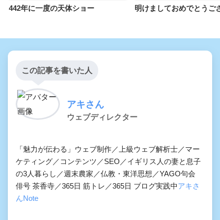
442年に一度の天体ショー
明けましておめでとうご
この記事を書いた人
アキさん
ウェブディレクター
「魅力が伝わる」ウェブ制作／上級ウェブ解析士／マー
ケティング／コンテンツ／SEO／イギリス人の妻と息子
の3人暮らし／週末農家／仏教・東洋思想／YAGO句会
俳号 茶香寺／365日 筋トレ／365日 ブログ実践中
アキさ
んNote