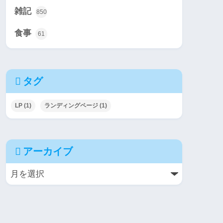
雑記
850
食事
61
タグ
LP
(1)
ランディングページ
(1)
アーカイブ