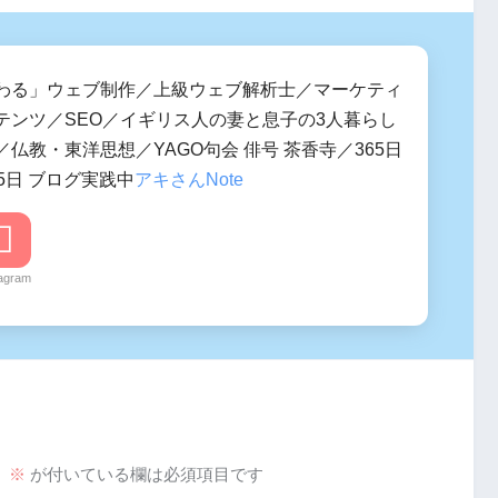
わる」ウェブ制作／上級ウェブ解析士／マーケティ
テンツ／SEO／イギリス人の妻と息子の3人暮らし
仏教・東洋思想／YAGO句会 俳号 茶香寺／365日
5日 ブログ実践中
アキさんNote
tagram
。
※
が付いている欄は必須項目です