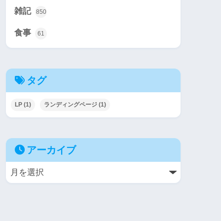
雑記
850
食事
61
タグ
LP
(1)
ランディングページ
(1)
アーカイブ