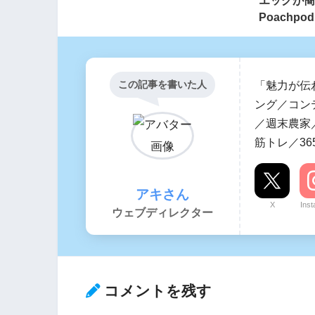
Poachpod
この記事を書いた人
「魅力が伝
ング／コン
／週末農家／
筋トレ／36
アキさん
X
Ins
ウェブディレクター
コメントを残す