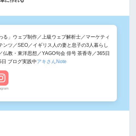
わる」ウェブ制作／上級ウェブ解析士／マーケティ
テンツ／SEO／イギリス人の妻と息子の3人暮らし
仏教・東洋思想／YAGO句会 俳号 茶香寺／365日
5日 ブログ実践中
アキさんNote
tagram