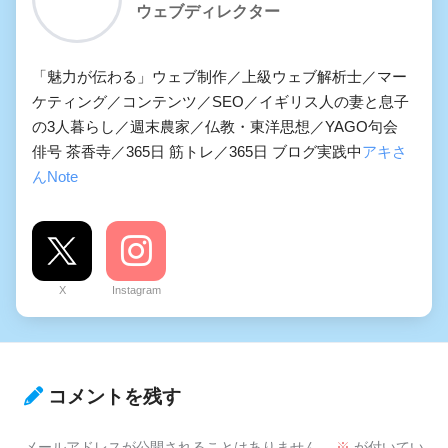
ウェブディレクター
「魅力が伝わる」ウェブ制作／上級ウェブ解析士／マー
ケティング／コンテンツ／SEO／イギリス人の妻と息子
の3人暮らし／週末農家／仏教・東洋思想／YAGO句会
俳号 茶香寺／365日 筋トレ／365日 ブログ実践中
アキさ
んNote
X
Instagram
コメントを残す
メールアドレスが公開されることはありません。
※
が付いてい