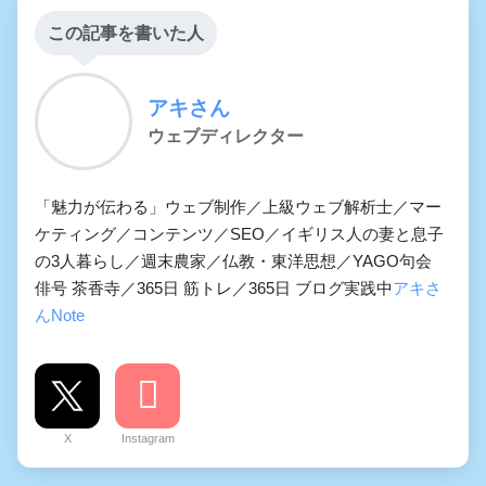
この記事を書いた人
アキさん
ウェブディレクター
「魅力が伝わる」ウェブ制作／上級ウェブ解析士／マー
ケティング／コンテンツ／SEO／イギリス人の妻と息子
の3人暮らし／週末農家／仏教・東洋思想／YAGO句会
俳号 茶香寺／365日 筋トレ／365日 ブログ実践中
アキさ
んNote
X
Instagram