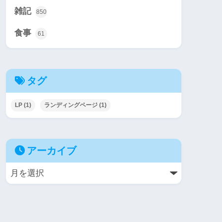
雑記
850
食事
61
タグ
LP
(1)
ランディングページ
(1)
アーカイブ