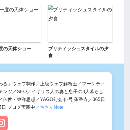
一度の天体ショー
ブリティッシュスタイルの夕
食
わる」ウェブ制作／上級ウェブ解析士／マーケティ
テンツ／SEO／イギリス人の妻と息子の3人暮らし
仏教・東洋思想／YAGO句会 俳号 茶香寺／365日
5日 ブログ実践中
アキさんNote