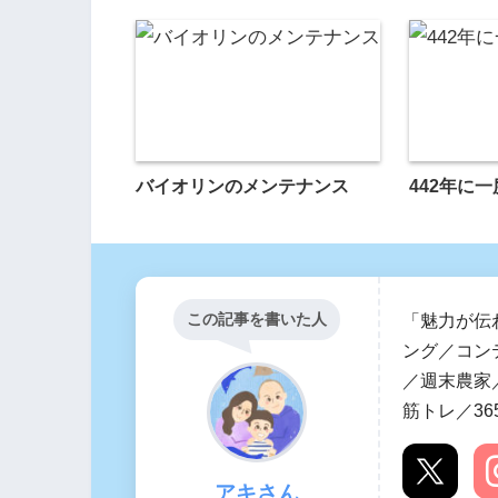
バイオリンのメンテナンス
442年に
この記事を書いた人
「魅力が伝
ング／コン
／週末農家／
筋トレ／36
アキさん