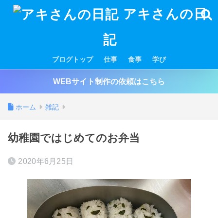
アキさんの日
記
ブログトップ
仕事
食事
学び
WEBサイト制作の依頼はこちら
ホーム
雑記
幼稚園ではじめてのお弁当
2020年6月25日