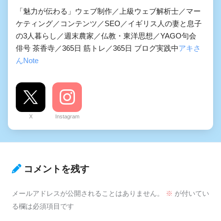
「魅力が伝わる」ウェブ制作／上級ウェブ解析士／マー
ケティング／コンテンツ／SEO／イギリス人の妻と息子
の3人暮らし／週末農家／仏教・東洋思想／YAGO句会
俳号 茶香寺／365日 筋トレ／365日 ブログ実践中
アキさ
んNote
X
Instagram
コメントを残す
メールアドレスが公開されることはありません。
※
が付いてい
る欄は必須項目です