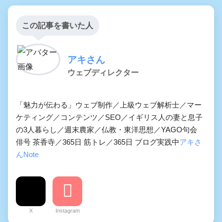
この記事を書いた人
アキさん
ウェブディレクター
「魅力が伝わる」ウェブ制作／上級ウェブ解析士／マー
ケティング／コンテンツ／SEO／イギリス人の妻と息子
の3人暮らし／週末農家／仏教・東洋思想／YAGO句会
俳号 茶香寺／365日 筋トレ／365日 ブログ実践中
アキさ
んNote
X
Instagram