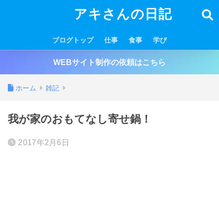
アキさんの日記
ブログトップ
仕事
食事
学び
WEBサイト制作の依頼はこちら
ホーム
雑記
我が家のおもてなし寄せ鍋！
2017年2月6日