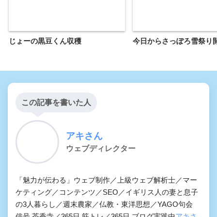
じょーの黒豆くん収穫
今日からさっぽろ雪祭り
この記事を書いた人
アキさん
ウェブディレクター
「魅力が伝わる」ウェブ制作／上級ウェブ解析士／マー
ケティング／コンテンツ／SEO／イギリス人の妻と息子
の3人暮らし／週末農家／仏教・東洋思想／YAGO句会
俳号 茶香寺／365日 筋トレ／365日 ブログ実践中
アキさ