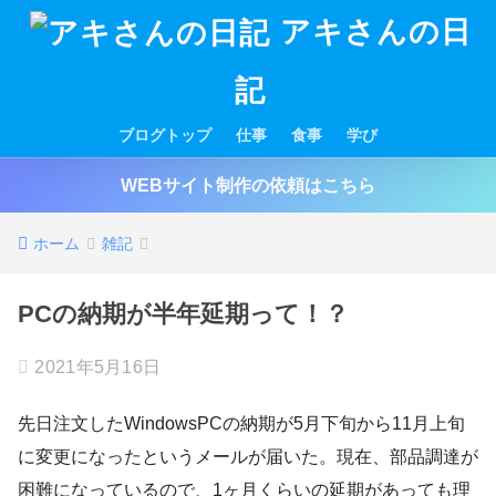
アキさんの日
記
ブログトップ
仕事
食事
学び
WEBサイト制作の依頼はこちら
ホーム
雑記
PCの納期が半年延期って！？
2021年5月16日
先日注文したWindowsPCの納期が5月下旬から11月上旬
に変更になったというメールが届いた。現在、部品調達が
困難になっているので、1ヶ月くらいの延期があっても理