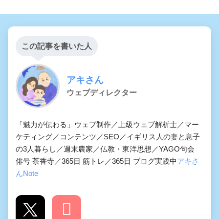
この記事を書いた人
アキさん
ウェブディレクター
「魅力が伝わる」ウェブ制作／上級ウェブ解析士／マー
ケティング／コンテンツ／SEO／イギリス人の妻と息子
の3人暮らし／週末農家／仏教・東洋思想／YAGO句会
俳号 茶香寺／365日 筋トレ／365日 ブログ実践中
アキさ
んNote