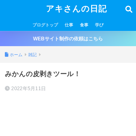
アキさんの日記
ブログトップ
仕事
食事
学び
WEBサイト制作の依頼はこちら
ホーム
雑記
みかんの皮剥きツール！
2022年5月11日