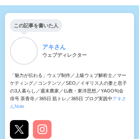
この記事を書いた人
アキさん
ウェブディレクター
「魅力が伝わる」ウェブ制作／上級ウェブ解析士／マー
ケティング／コンテンツ／SEO／イギリス人の妻と息子
の3人暮らし／週末農家／仏教・東洋思想／YAGO句会
俳号 茶香寺／365日 筋トレ／365日 ブログ実践中
アキさ
んNote