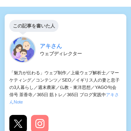
この記事を書いた人
アキさん
ウェブディレクター
「魅力が伝わる」ウェブ制作／上級ウェブ解析士／マー
ケティング／コンテンツ／SEO／イギリス人の妻と息子
の3人暮らし／週末農家／仏教・東洋思想／YAGO句会
俳号 茶香寺／365日 筋トレ／365日 ブログ実践中
アキさ
んNote