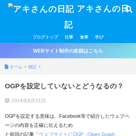
アキさんの日
記
ブログトップ
仕事
食事
学び
WEBサイト制作の依頼はこちら
ホーム
雑記
OGPを設定していないとどうなるの？
2014年8月31日
OGPを設定する意味は、Facebook等で紹介したウェブペ
ージの内容を正確に伝えるため
と前回の記事「
ウェブサイトにOGP（Open Graph