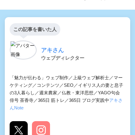
この記事を書いた人
アキさん
ウェブディレクター
「魅力が伝わる」ウェブ制作／上級ウェブ解析士／マー
ケティング／コンテンツ／SEO／イギリス人の妻と息子
の3人暮らし／週末農家／仏教・東洋思想／YAGO句会
俳号 茶香寺／365日 筋トレ／365日 ブログ実践中
アキさ
んNote