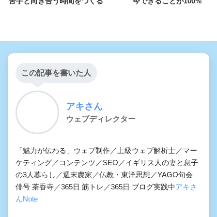
苦手と向き合う時間をつくる
今できることが100%
この記事を書いた人
アキさん
ウェブディレクター
「魅力が伝わる」ウェブ制作／上級ウェブ解析士／マー
ケティング／コンテンツ／SEO／イギリス人の妻と息子
の3人暮らし／週末農家／仏教・東洋思想／YAGO句会
俳号 茶香寺／365日 筋トレ／365日 ブログ実践中
アキさ
んNote