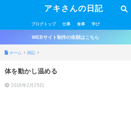
アキさんの日記
ブログトップ
仕事
食事
学び
WEBサイト制作の依頼はこちら
ホーム
雑記
体を動かし温める
2016年2月25日