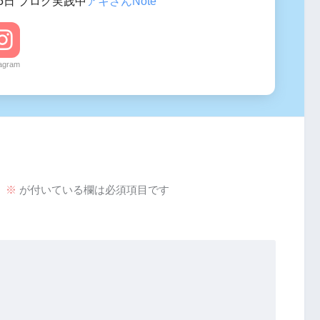
5日 ブログ実践中
アキさんNote
tagram
。
※
が付いている欄は必須項目です