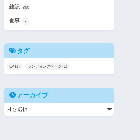
雑記
850
食事
61
タグ
LP
(1)
ランディングページ
(1)
アーカイブ