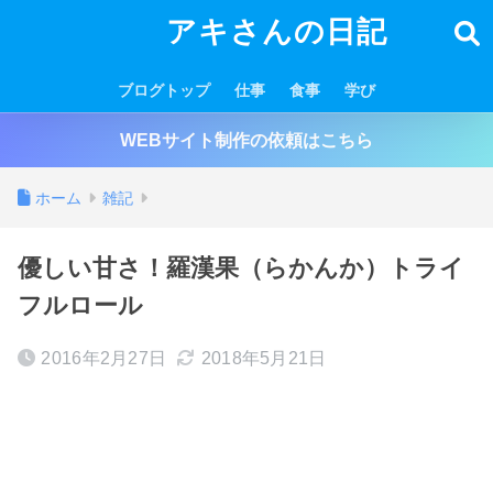
アキさんの日記
ブログトップ
仕事
食事
学び
WEBサイト制作の依頼はこちら
ホーム
雑記
優しい甘さ！羅漢果（らかんか）トライ
フルロール
2016年2月27日
2018年5月21日