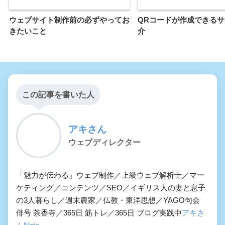
ウェブサイト制作前の必ずやってお
QRコードが作成できる
きたいこと
介
この記事を書いた人
アキさん
ウェブディレクター
「魅力が伝わる」ウェブ制作／上級ウェブ解析士／マー
ケティング／コンテンツ／SEO／イギリス人の妻と息子
の3人暮らし／週末農家／仏教・東洋思想／YAGO句会
俳号 茶香寺／365日 筋トレ／365日 ブログ実践中
アキさ