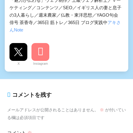
「魅力が伝わる」ウェブ制作／上級ウェブ解析士／マー
ケティング／コンテンツ／SEO／イギリス人の妻と息子
の3人暮らし／週末農家／仏教・東洋思想／YAGO句会
俳号 茶香寺／365日 筋トレ／365日 ブログ実践中
アキさ
んNote
X
Instagram
コメントを残す
メールアドレスが公開されることはありません。
※
が付いてい
る欄は必須項目です
コメント
※