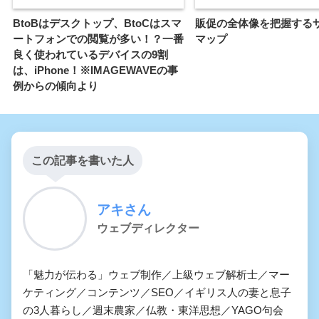
BtoBはデスクトップ、BtoCはスマ
販促の全体像を把握する
ートフォンでの閲覧が多い！？一番
マップ
良く使われているデバイスの9割
は、iPhone！※IMAGEWAVEの事
例からの傾向より
この記事を書いた人
アキさん
ウェブディレクター
「魅力が伝わる」ウェブ制作／上級ウェブ解析士／マー
ケティング／コンテンツ／SEO／イギリス人の妻と息子
の3人暮らし／週末農家／仏教・東洋思想／YAGO句会