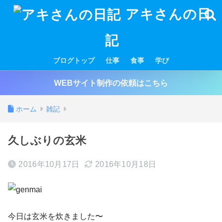
アキさんの日
記
ブログトップ
仕事
食事
学び
WEBサイト制作の依頼はこちら
ホーム
雑記
久しぶりの玄米
2016年10月17日
2016年10月18日
今日は玄米を炊きました〜