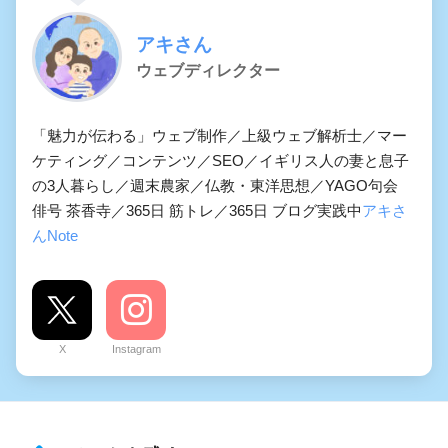
アキさん
ウェブディレクター
「魅力が伝わる」ウェブ制作／上級ウェブ解析士／マー
ケティング／コンテンツ／SEO／イギリス人の妻と息子
の3人暮らし／週末農家／仏教・東洋思想／YAGO句会
俳号 茶香寺／365日 筋トレ／365日 ブログ実践中
アキさ
んNote
X
Instagram