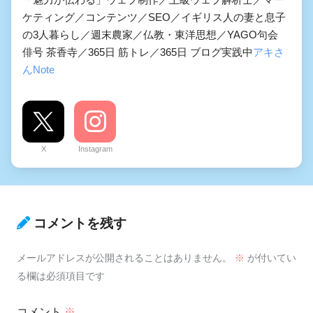
ケティング／コンテンツ／SEO／イギリス人の妻と息子
の3人暮らし／週末農家／仏教・東洋思想／YAGO句会
俳号 茶香寺／365日 筋トレ／365日 ブログ実践中
アキさ
んNote
X
Instagram
コメントを残す
メールアドレスが公開されることはありません。
※
が付いてい
る欄は必須項目です
コメント
※