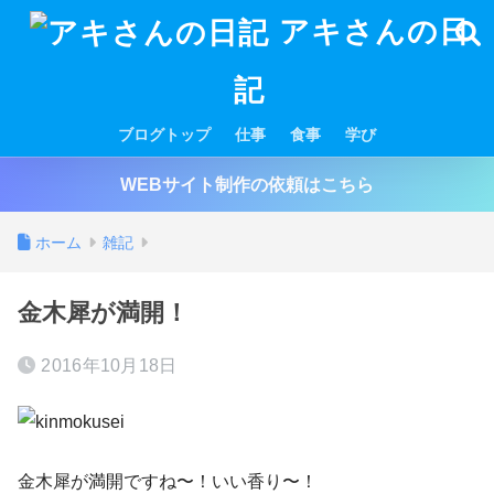
アキさんの日
記
ブログトップ
仕事
食事
学び
WEBサイト制作の依頼はこちら
ホーム
雑記
金木犀が満開！
2016年10月18日
金木犀が満開ですね〜！いい香り〜！