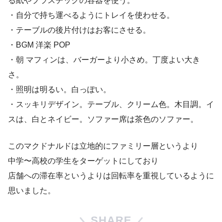
る紙やプラスチックの容器を使う。
・自分で持ち運べるようにトレイを使わせる。
・テーブルの後片付けはお客にさせる。
・BGM 洋楽 POP
・朝 マフィンは、バーガーより小さめ。丁度よい大き
さ。
・照明は明るい。白っぽい。
・スッキリデザイン。テーブル、クリーム色。木目調。イ
スは、白とネイビー。ソファー席は茶色のソファー。
このマクドナルドは立地的にファミリー層というより
中学〜高校の学生をターゲットにしており
店舗への滞在率というよりは回転率を重視しているように
思いました。
SHARE