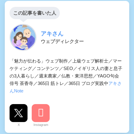
この記事を書いた人
アキさん
ウェブディレクター
「魅力が伝わる」ウェブ制作／上級ウェブ解析士／マー
ケティング／コンテンツ／SEO／イギリス人の妻と息子
の3人暮らし／週末農家／仏教・東洋思想／YAGO句会
俳号 茶香寺／365日 筋トレ／365日 ブログ実践中
アキさ
んNote
X
Instagram