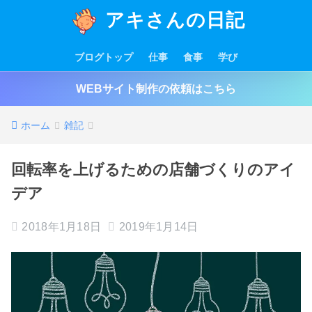
アキさんの日記
ブログトップ
仕事
食事
学び
WEBサイト制作の依頼はこちら
ホーム
雑記
回転率を上げるための店舗づくりのアイ
デア
2018年1月18日
2019年1月14日