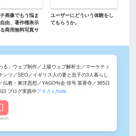
チ画像でもう悩ま
ユーザーにどういう体験をし
自由、著作権表示
てもらうか。
る商用無料写真サ
わる」ウェブ制作／上級ウェブ解析士／マーケティ
テンツ／SEO／イギリス人の妻と息子の3人暮らし
仏教・東洋思想／YAGO句会 俳号 茶香寺／365日
5日 ブログ実践中
アキさんNote
tagram