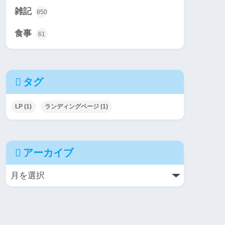
雑記
850
食事
61
タグ
LP
(1)
ランディングページ
(1)
アーカイブ