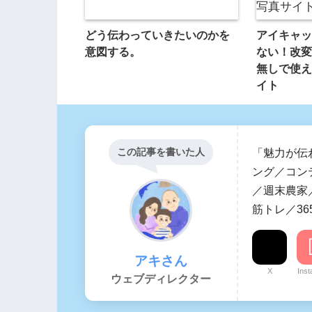
どう伝わっていきたいのかを
アイキャッ
意図する。
ない！改変
無しで使え
イト
この記事を書いた人
「魅力が伝
ング／コン
／週末農家／
筋トレ／36
アキさん
X
Ins
ウェブディレクター