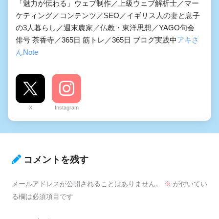
「魅力が伝わる」ウェブ制作／上級ウェブ解析士／マー
ケティング／コンテンツ／SEO／イギリス人の妻と息子
の3人暮らし／週末農家／仏教・東洋思想／YAGO句会
俳号 茶香寺／365日 筋トレ／365日 ブログ実践中
アキさ
んNote
X
Instagram
コメントを残す
メールアドレスが公開されることはありません。
※
が付いてい
る欄は必須項目です