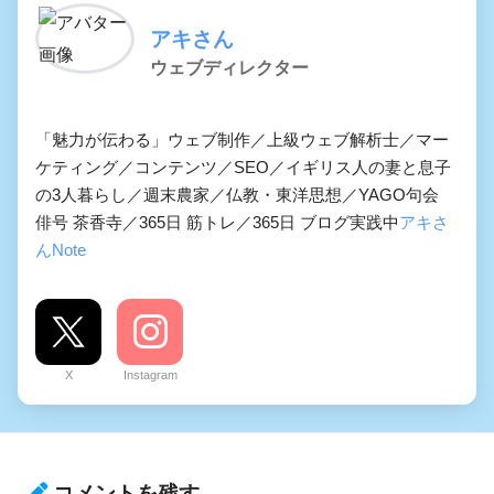
アキさん
ウェブディレクター
「魅力が伝わる」ウェブ制作／上級ウェブ解析士／マー
ケティング／コンテンツ／SEO／イギリス人の妻と息子
の3人暮らし／週末農家／仏教・東洋思想／YAGO句会
俳号 茶香寺／365日 筋トレ／365日 ブログ実践中
アキさ
んNote
X
Instagram
コメントを残す