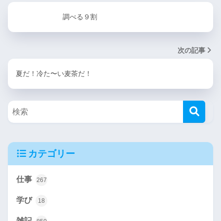
調べる９割
次の記事
夏だ！冷た〜い麦茶だ！
カテゴリー
仕事
267
学び
18
雑記