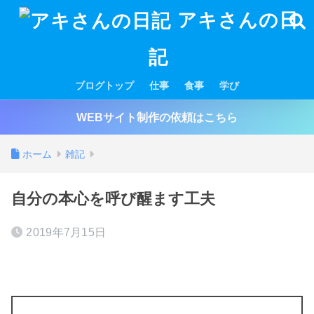
アキさんの日
記
ブログトップ
仕事
食事
学び
WEBサイト制作の依頼はこちら
ホーム
雑記
自分の本心を呼び醒ます工夫
2019年7月15日