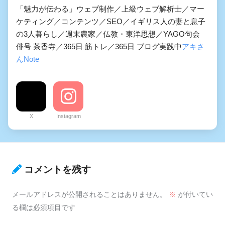
「魅力が伝わる」ウェブ制作／上級ウェブ解析士／マー
ケティング／コンテンツ／SEO／イギリス人の妻と息子
の3人暮らし／週末農家／仏教・東洋思想／YAGO句会
俳号 茶香寺／365日 筋トレ／365日 ブログ実践中
アキさ
んNote
X
Instagram
コメントを残す
メールアドレスが公開されることはありません。
※
が付いてい
る欄は必須項目です