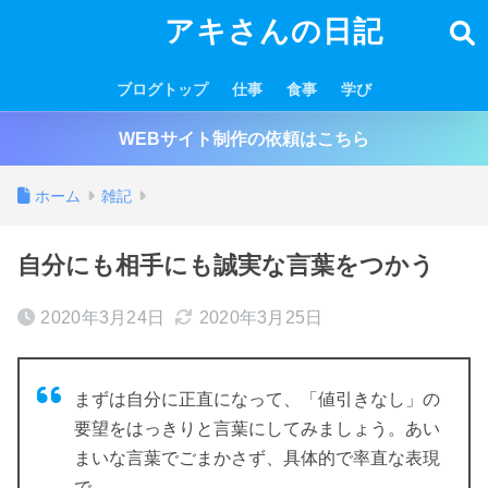
アキさんの日記
ブログトップ
仕事
食事
学び
WEBサイト制作の依頼はこちら
ホーム
雑記
自分にも相手にも誠実な言葉をつかう
2020年3月24日
2020年3月25日
まずは自分に正直になって、「値引きなし」の
要望をはっきりと言葉にしてみましょう。あい
まいな言葉でごまかさず、具体的で率直な表現
で。