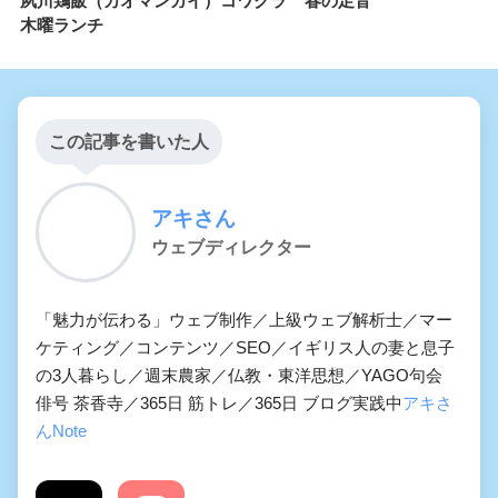
夙川鶏飯（カオマンガイ）コワクラ
春の足音
木曜ランチ
この記事を書いた人
アキさん
ウェブディレクター
「魅力が伝わる」ウェブ制作／上級ウェブ解析士／マー
ケティング／コンテンツ／SEO／イギリス人の妻と息子
の3人暮らし／週末農家／仏教・東洋思想／YAGO句会
俳号 茶香寺／365日 筋トレ／365日 ブログ実践中
アキさ
んNote