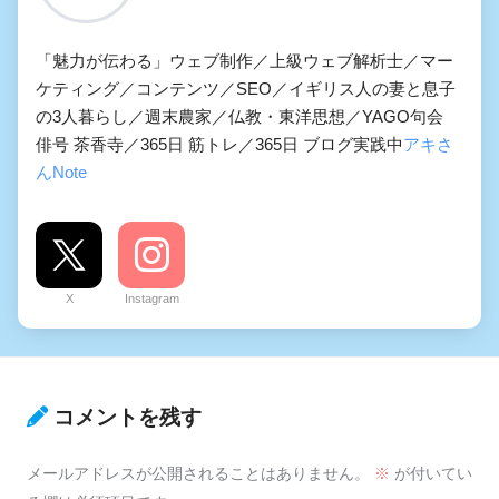
「魅力が伝わる」ウェブ制作／上級ウェブ解析士／マー
ケティング／コンテンツ／SEO／イギリス人の妻と息子
の3人暮らし／週末農家／仏教・東洋思想／YAGO句会
俳号 茶香寺／365日 筋トレ／365日 ブログ実践中
アキさ
んNote
X
Instagram
コメントを残す
メールアドレスが公開されることはありません。
※
が付いてい