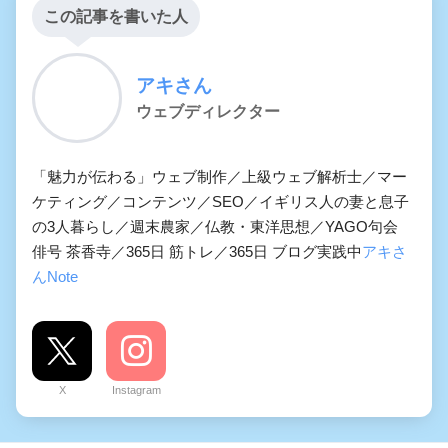
この記事を書いた人
アキさん
ウェブディレクター
「魅力が伝わる」ウェブ制作／上級ウェブ解析士／マー
ケティング／コンテンツ／SEO／イギリス人の妻と息子
の3人暮らし／週末農家／仏教・東洋思想／YAGO句会
俳号 茶香寺／365日 筋トレ／365日 ブログ実践中
アキさ
んNote
X
Instagram