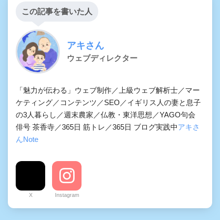
この記事を書いた人
アキさん
ウェブディレクター
「魅力が伝わる」ウェブ制作／上級ウェブ解析士／マー
ケティング／コンテンツ／SEO／イギリス人の妻と息子
の3人暮らし／週末農家／仏教・東洋思想／YAGO句会
俳号 茶香寺／365日 筋トレ／365日 ブログ実践中
アキさ
んNote
X
Instagram